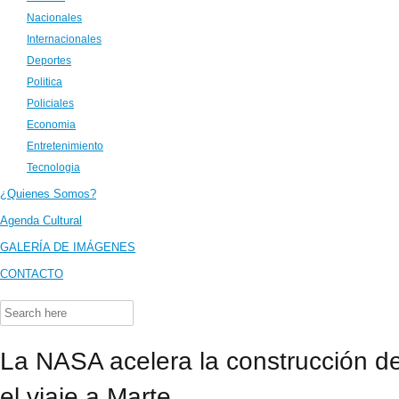
Nacionales
Internacionales
Deportes
Politica
Policiales
Economia
Entretenimiento
Tecnologia
¿Quienes Somos?
Agenda Cultural
GALERÍA DE IMÁGENES
CONTACTO
Search
for:
La NASA acelera la construcción d
el viaje a Marte