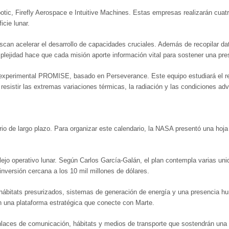
otic, Firefly Aerospace e Intuitive Machines. Estas empresas realizarán cuatr
icie lunar.
uscan acelerar el desarrollo de capacidades cruciales. Además de recopilar da
plejidad hace que cada misión aporte información vital para sostener una pre
 experimental PROMISE, basado en Perseverance. Este equipo estudiará el reg
esistir las extremas variaciones térmicas, la radiación y las condiciones adv
ario de largo plazo. Para organizar este calendario, la NASA presentó una hoj
lejo operativo lunar. Según Carlos García-Galán, el plan contempla varias u
nversión cercana a los 10 mil millones de dólares.
hábitats presurizados, sistemas de generación de energía y una presencia hu
n una plataforma estratégica que conecte con Marte.
enlaces de comunicación, hábitats y medios de transporte que sostendrán una 