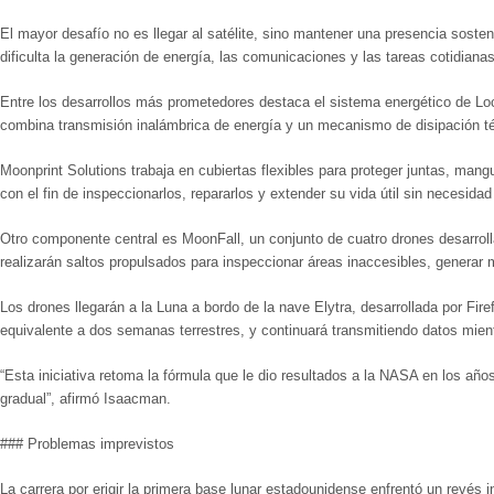
El mayor desafío no es llegar al satélite, sino mantener una presencia sost
dificulta la generación de energía, las comunicaciones y las tareas cotidianas
Entre los desarrollos más prometedores destaca el sistema energético de Lo
combina transmisión inalámbrica de energía y un mecanismo de disipación t
Moonprint Solutions trabaja en cubiertas flexibles para proteger juntas, mang
con el fin de inspeccionarlos, repararlos y extender su vida útil sin necesida
Otro componente central es MoonFall, un conjunto de cuatro drones desarroll
realizarán saltos propulsados para inspeccionar áreas inaccesibles, generar m
Los drones llegarán a la Luna a bordo de la nave Elytra, desarrollada por Fi
equivalente a dos semanas terrestres, y continuará transmitiendo datos mien
“Esta iniciativa retoma la fórmula que le dio resultados a la NASA en los a
gradual”, afirmó Isaacman.
### Problemas imprevistos
La carrera por erigir la primera base lunar estadounidense enfrentó un revés