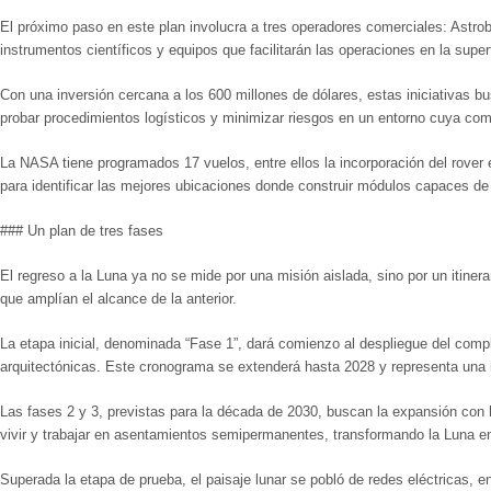
El próximo paso en este plan involucra a tres operadores comerciales: Astrob
instrumentos científicos y equipos que facilitarán las operaciones en la superf
Con una inversión cercana a los 600 millones de dólares, estas iniciativas b
probar procedimientos logísticos y minimizar riesgos en un entorno cuya com
La NASA tiene programados 17 vuelos, entre ellos la incorporación del rover
para identificar las mejores ubicaciones donde construir módulos capaces de r
### Un plan de tres fases
El regreso a la Luna ya no se mide por una misión aislada, sino por un itiner
que amplían el alcance de la anterior.
La etapa inicial, denominada “Fase 1”, dará comienzo al despliegue del comp
arquitectónicas. Este cronograma se extenderá hasta 2028 y representa una i
Las fases 2 y 3, previstas para la década de 2030, buscan la expansión con 
vivir y trabajar en asentamientos semipermanentes, transformando la Luna e
Superada la etapa de prueba, el paisaje lunar se pobló de redes eléctricas, 