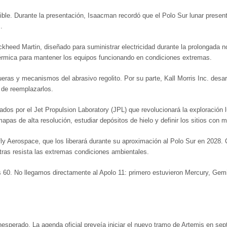
enible. Durante la presentación, Isaacman recordó que el Polo Sur lunar pre
.
ckheed Martin, diseñado para suministrar electricidad durante la prolongada
érmica para mantener los equipos funcionando en condiciones extremas.
ueras y mecanismos del abrasivo regolito. Por su parte, Kall Morris Inc. desa
d de reemplazarlos.
ados por el Jet Propulsion Laboratory (JPL) que revolucionará la exploración
apas de alta resolución, estudiar depósitos de hielo y definir los sitios con 
refly Aerospace, que los liberará durante su aproximación al Polo Sur en 2028
tras resista las extremas condiciones ambientales.
ños 60. No llegamos directamente al Apolo 11: primero estuvieron Mercury, Ge
 inesperado. La agenda oficial preveía iniciar el nuevo tramo de Artemis en 