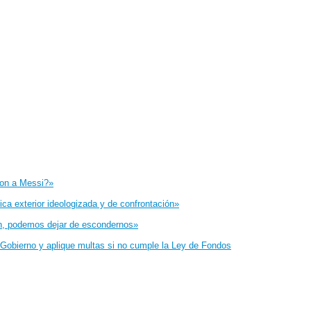
eron a Messi?»
tica exterior ideologizada y de confrontación»
fin, podemos dejar de escondernos»
 al Gobierno y aplique multas si no cumple la Ley de Fondos