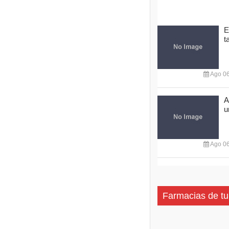
E
t
Ago 06
A
u
Ago 06
Farmacias de tu