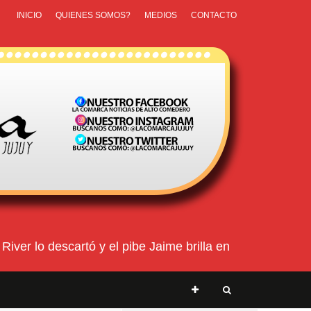
INICIO
QUIENES SOMOS?
MEDIOS
CONTACTO
ver lo descartó y el pibe Jaime brilla en Peñarol de Mon