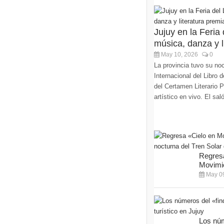
Jujuy en la Feria
música, danza y li
May 10, 2026
0
La provincia tuvo su noc
Internacional del Libro
del Certamen Literario 
artístico en vivo. El sa
Regresa
Movimie
May 09
Los núm