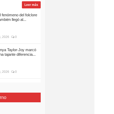
Leer más
l fenómeno del folclore
ambién llegó al...
, 2026
0
nya Taylor-Joy marcó
na tajante diferencia...
, 2026
0
rno