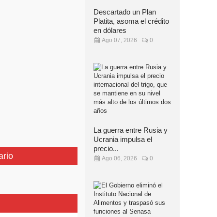
Descartado un Plan
Platita, asoma el crédito
en dólares
Ago 07, 2026
0
La guerra entre Rusia y
Ucrania impulsa el
precio...
ario
Ago 06, 2026
0