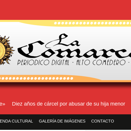
Diez años de cárcel por abusar de su hija menor
Ri
ENDA CULTURAL
GALERÍA DE IMÁGENES
CONTACTO