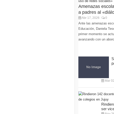
Amenazas escolar
a padres al «diálo
Abr 17, 2026
0
Ante las amenazas escol
Educación, Daniela Tese
primer momento se actu
avanzando con un abordaj
S
p
Mar 02
Rindier
ser vice
Nov 26