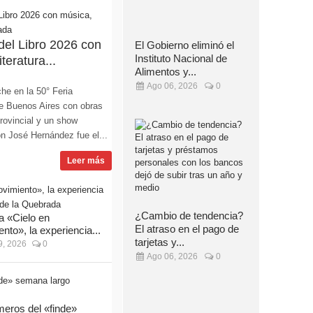
 del Libro 2026 con
El Gobierno eliminó el
Instituto Nacional de
teratura...
Alimentos y...
Ago 06, 2026
0
he en la 50° Feria
 de Buenos Aires con obras
Provincial y un show
lón José Hernández fue el...
Leer más
¿Cambio de tendencia?
 «Cielo en
El atraso en el pago de
nto», la experiencia...
tarjetas y...
, 2026
0
Ago 06, 2026
0
eros del «finde»