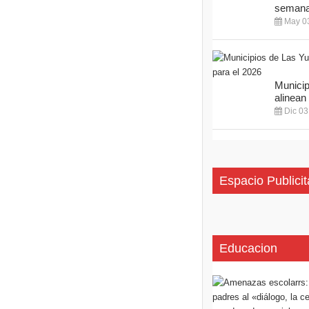
semana 
May 03
Municip
alinean 
Dic 03
Espacio Publicit
Educacion