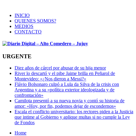
INICIO
QUIENES SOMOS?
MEDIOS
CONTACTO
URGENTE
Diez años de cárcel por abusar de su hija menor
River lo descartó y el pibe Jaime brilla en Peñarol de
Montevideo: «¿Nos dieron a Messi?»
Flávio Bolsonaro culpó a Lula da Silva de la crisis con
Argentina y a su «política exterior ideologizada y de
confrontación»
Camilota presentó a su nueva novia y contó su historia de
amor: «Hoy, por fin, podemos dejar de escondernos»
Escala el conflicto universitario: los rectores piden a la Justicia
que intime al Gobierno y aplique multas si no cumple la Ley
de Fondos
Home