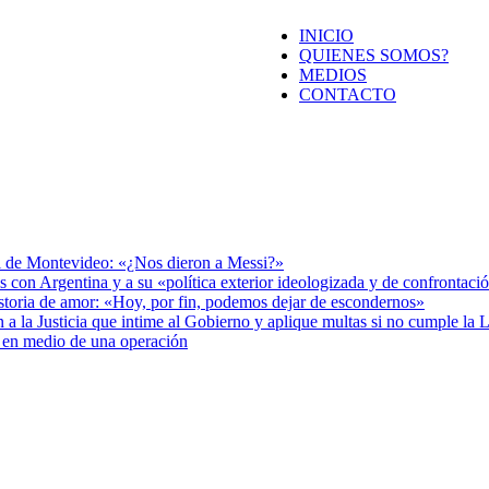
INICIO
QUIENES SOMOS?
MEDIOS
CONTACTO
rol de Montevideo: «¿Nos dieron a Messi?»
is con Argentina y a su «política exterior ideologizada y de confrontaci
istoria de amor: «Hoy, por fin, podemos dejar de escondernos»
den a la Justicia que intime al Gobierno y aplique multas si no cumple la
 en medio de una operación