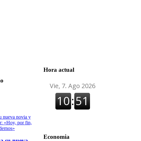
Hora actual
io
Economia
 a su nueva