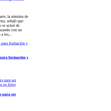
rrs, la ministra de
ira, señaló que
 se actuó de
nzando con un
a los...
 para formación y
s para ser