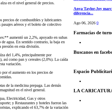
alza en el nivel general de precios.
Anya Taylor-Joy marcó
diferencia...
s precios de combustibles y lubricantes
Ago 06, 2026
0
 pasajes aéreos y el boleto de colectivo
Farmacias de turn
ibles:** aumentó un 2,2%, apoyado en subas
o de agua. En sentido contrario, la baja en
a presión en esta división.
Buscanos en faceb
alza del 1,4%, principalmente por
), así como pan y cereales (2,0%). La caída
sta variación.
Espacio Publicitar
 por el aumento en los precios de
comidas.
otas de la medicina prepaga. Las demás
 magnitud en el nivel general.
LA CARICATUR
ua, Electricidad, Gas y otros
porte; y Restaurantes y hoteles fueron las
oristas, explicando el 63,7% de la variación