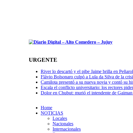
URGENTE
River lo descartó y el pibe Jaime brilla en Peña
Flávio Bolsonaro culpó a Lula da Silva de la cris
Camilota presentó a su nueva novia y contó su h
Escala el conflicto universitario: los rectores pi
Dolor en Chubut: murió el intendente de Gaiman
Home
NOTICIAS
Locales
Nacionales
Internacionales