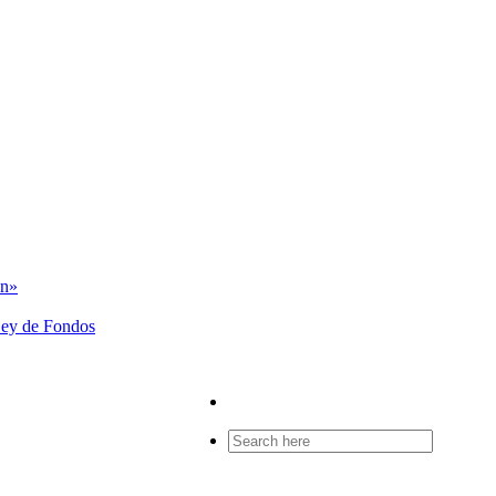
ón»
 Ley de Fondos
Search
for: