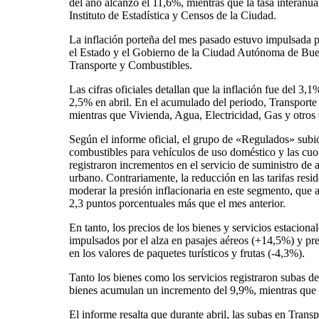
del año alcanzó el 11,6%, mientras que la tasa interanu
Instituto de Estadística y Censos de la Ciudad.
La inflación porteña del mes pasado estuvo impulsada p
el Estado y el Gobierno de la Ciudad Autónoma de Buen
Transporte y Combustibles.
Las cifras oficiales detallan que la inflación fue del 3
2,5% en abril. En el acumulado del periodo, Transporte
mientras que Vivienda, Agua, Electricidad, Gas y otr
Según el informe oficial, el grupo de «Regulados» subi
combustibles para vehículos de uso doméstico y las cuo
registraron incrementos en el servicio de suministro de a
urbano. Contrariamente, la reducción en las tarifas resi
moderar la presión inflacionaria en este segmento, que
2,3 puntos porcentuales más que el mes anterior.
En tanto, los precios de los bienes y servicios estacio
impulsados por el alza en pasajes aéreos (+14,5%) y pre
en los valores de paquetes turísticos y frutas (-4,3%).
Tanto los bienes como los servicios registraron subas de
bienes acumulan un incremento del 9,9%, mientras que 
El informe resalta que durante abril, las subas en Trans