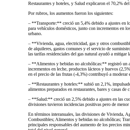
Restaurantes y hoteles, y Salud explicaron el 70,2% del 
Por rubros, los aumentos fueron los siguientes:
– **Transporte:** creció un 5,4% debido a ajustes en lo
para vehículos domésticos, junto con incrementos en los
urbano.
– **Vivienda, agua, electricidad, gas y otros combust
de alquileres, gastos comunes y el servicio de suministr
las tarifas residenciales del gas natural ayudó a mitigar l
– **Alimentos y bebidas no alcohólicas:** registró un 
incrementos en leche, productos lácteos y huevos (2,5%
en el precio de las frutas (-4,3%) contribuyó a moderar e
– **Restaurantes y hoteles:** subió un 2,1%, impulsado
alimentos preparados en restaurantes, bares y casas de 
– **Salud:** creció un 2,5% debido a ajustes en las cu
divisiones tuvieron incidencias positivas pero de menor
En términos interanuales, las divisiones de Vivienda, Ag
Combustibles; Alimentos y bebidas no alcohólicas; Trans
principales responsables del aumento de los precios min
total del nivel general.