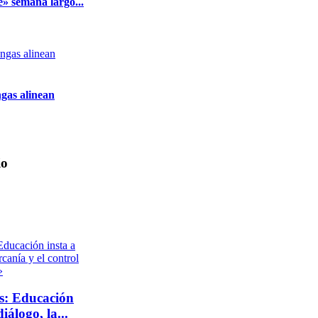
» semana largo...
gas alinean
io
s: Educación
iálogo, la...