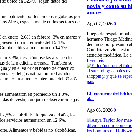
al se ubicó en 32,4%, según datos del
novia y contó su hi
amor:...
rincipalmente por los precios regulados por
os Aires, especialmente en los sectores de
Ago 07, 2026
0
Luego de respaldar públ
,1% en enero, 2,6% en febrero, 3% en marzo y
hermano Thiago Medina 
 presentó un incremento del 15,4%,
denuncia por presunto a
os Combustibles aumentaron un 14,5%.
Camilota volvió a estar e
atención mediática. La e
ó un 3,3%, destacándose las alzas en los
Leer más
tas de la medicina prepaga. También se
gua y en el valor del boleto de colectivo
denciales del gas natural por red ayudó a
 acumuló un aumento interanual del 39,4%,
El fenómeno del folclo
nales aumentaron en promedio un 1,8%,
al...
ndas de vestir, aunque se observaron bajas
Ago 06, 2026
0
l 2,5% en abril. En lo que va del año, los
los servicios aumentaron un 12,6%.
porte, Alimentos y bebidas no alcohólicas,