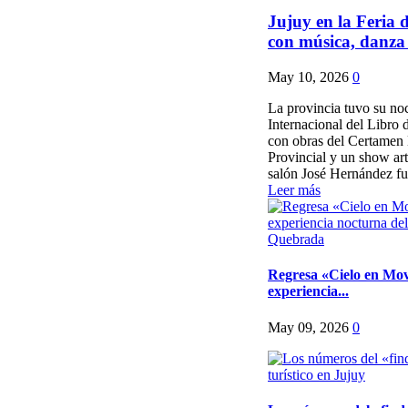
Jujuy en la Feria 
con música, danza y
May 10, 2026
0
La provincia tuvo su noc
Internacional del Libro
con obras del Certamen 
Provincial y un show art
salón José Hernández fue
Leer más
Regresa «Cielo en Mov
experiencia...
May 09, 2026
0