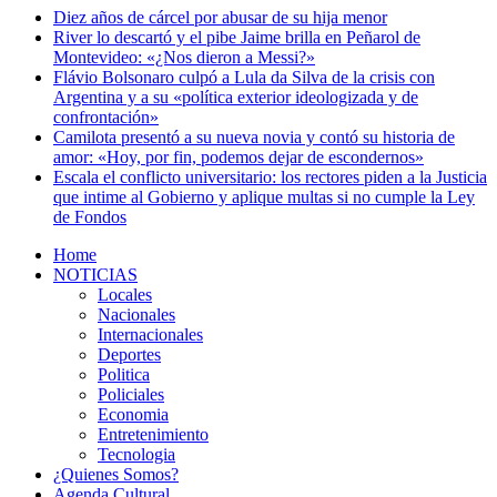
Diez años de cárcel por abusar de su hija menor
River lo descartó y el pibe Jaime brilla en Peñarol de
Montevideo: «¿Nos dieron a Messi?»
Flávio Bolsonaro culpó a Lula da Silva de la crisis con
Argentina y a su «política exterior ideologizada y de
confrontación»
Camilota presentó a su nueva novia y contó su historia de
amor: «Hoy, por fin, podemos dejar de escondernos»
Escala el conflicto universitario: los rectores piden a la Justicia
que intime al Gobierno y aplique multas si no cumple la Ley
de Fondos
Home
NOTICIAS
Locales
Nacionales
Internacionales
Deportes
Politica
Policiales
Economia
Entretenimiento
Tecnologia
¿Quienes Somos?
Agenda Cultural