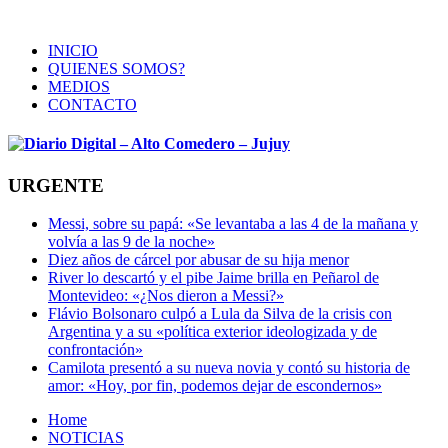
INICIO
QUIENES SOMOS?
MEDIOS
CONTACTO
URGENTE
Messi, sobre su papá: «Se levantaba a las 4 de la mañana y
volvía a las 9 de la noche»
Diez años de cárcel por abusar de su hija menor
River lo descartó y el pibe Jaime brilla en Peñarol de
Montevideo: «¿Nos dieron a Messi?»
Flávio Bolsonaro culpó a Lula da Silva de la crisis con
Argentina y a su «política exterior ideologizada y de
confrontación»
Camilota presentó a su nueva novia y contó su historia de
amor: «Hoy, por fin, podemos dejar de escondernos»
Home
NOTICIAS