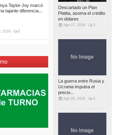
nya Taylor-Joy marcó
Descartado un Plan
na tajante diferencia...
Platita, asoma el crédito
en dólares
Ago 07, 2026
0
, 2026
0
rno
La guerra entre Rusia y
Ucrania impulsa el
precio...
Ago 06, 2026
0