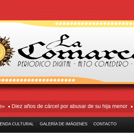
Diez años de cárcel por abusar de su hija menor
Rive
ENDA CULTURAL
GALERÍA DE IMÁGENES
CONTACTO