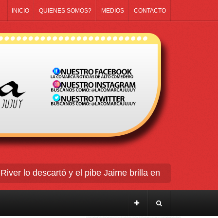
INICIO
QUIENES SOMOS?
MEDIOS
CONTACTO
r lo descartó y el pibe Jaime brilla en Peñarol de Mont