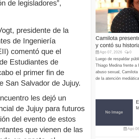
ón de legisladores”,
ogt, presidente de la
Camilota present
tes de Ingeniería
y contó su histori
EII) comentó que el
Ago 07, 2026
0
Luego de respaldar púb
 de Estudiantes de
Thiago Medina frente a 
cabo el primer fin de
abuso sexual, Camilota v
de la atención mediática
e San Salvador de Jujuy.
 encuentro les dejó un
E
ncial de Jujuy para futuros
t
ión del evento de estos
entantes que vienen de las
Ago 06