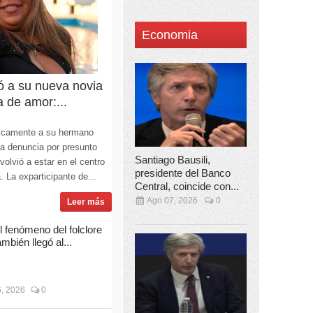
Economia
ó a su nueva novia
a de amor:...
licamente a su hermano
la denuncia por presunto
Santiago Bausili,
olvió a estar en el centro
presidente del Banco
. La exparticipante de...
Central, coincide con...
Ago 07, 2026
0
Leer más
l fenómeno del folclore
ambién llegó al...
, 2026
0