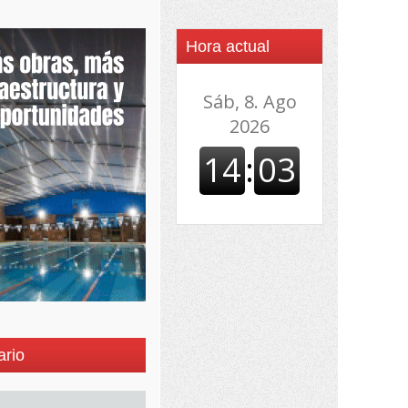
Hora actual
ario