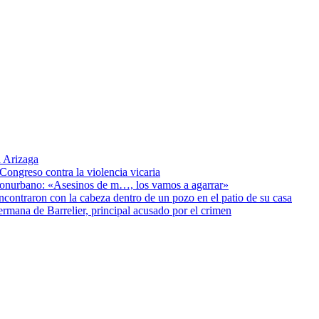
 Arizaga
Congreso contra la violencia vicaria
 Conurbano: «Asesinos de m…, los vamos a agarrar»
encontraron con la cabeza dentro de un pozo en el patio de su casa
ermana de Barrelier, principal acusado por el crimen