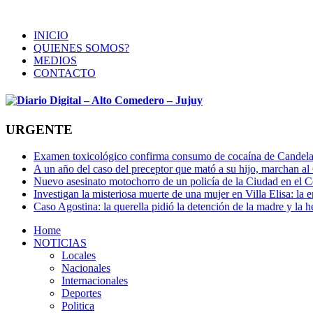
INICIO
QUIENES SOMOS?
MEDIOS
CONTACTO
URGENTE
Examen toxicológico confirma consumo de cocaína de Candela
A un año del caso del preceptor que mató a su hijo, marchan al 
Nuevo asesinato motochorro de un policía de la Ciudad en el
Investigan la misteriosa muerte de una mujer en Villa Elisa: la 
Caso Agostina: la querella pidió la detención de la madre y la h
Home
NOTICIAS
Locales
Nacionales
Internacionales
Deportes
Politica