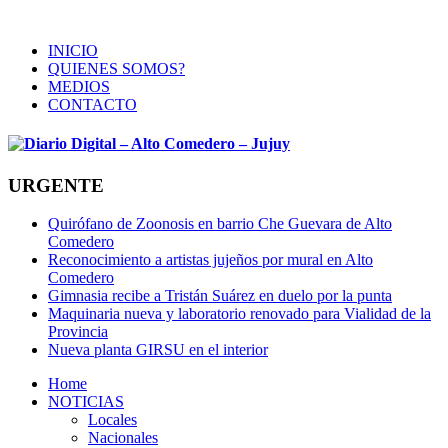
INICIO
QUIENES SOMOS?
MEDIOS
CONTACTO
URGENTE
Quirófano de Zoonosis en barrio Che Guevara de Alto
Comedero
Reconocimiento a artistas jujeños por mural en Alto
Comedero
Gimnasia recibe a Tristán Suárez en duelo por la punta
Maquinaria nueva y laboratorio renovado para Vialidad de la
Provincia
Nueva planta GIRSU en el interior
Home
NOTICIAS
Locales
Nacionales