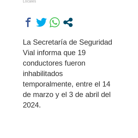
Locales
de una mujer en Villa Elisa: la
encontraron con la cabeza dentro
de un pozo en el patio de su casa
Caso Agostina: la querella pidió
la detención de la madre y la
hermana de Barrelier, principal
La Secretaría de Seguridad
acusado por el crimen
Vial informa que 19
conductores fueron
inhabilitados
temporalmente, entre el 14
de marzo y el 3 de abril del
2024.