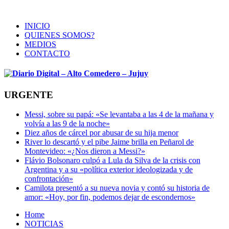
INICIO
QUIENES SOMOS?
MEDIOS
CONTACTO
URGENTE
Messi, sobre su papá: «Se levantaba a las 4 de la mañana y
volvía a las 9 de la noche»
Diez años de cárcel por abusar de su hija menor
River lo descartó y el pibe Jaime brilla en Peñarol de
Montevideo: «¿Nos dieron a Messi?»
Flávio Bolsonaro culpó a Lula da Silva de la crisis con
Argentina y a su «política exterior ideologizada y de
confrontación»
Camilota presentó a su nueva novia y contó su historia de
amor: «Hoy, por fin, podemos dejar de escondernos»
Home
NOTICIAS