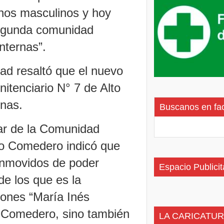
rnos masculinos y hoy
egunda comunidad
nternas”.
dad resaltó que el nuevo
nitenciario N° 7 de Alto
nas.
Buscanos en fa
lar de la Comunidad
to Comedero indicó que
nmovidos de poder
Espacio Publicit
 de los que es la
ones “María Inés
o Comedero, sino también
LA CARICATUR