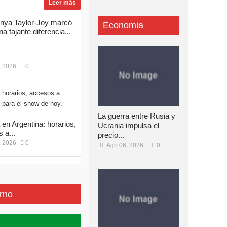
Leer más
nya Taylor-Joy marcó
Economia
na tajante diferencia...
, 2026
0
La guerra entre Rusia y
 en Argentina: horarios,
Ucrania impulsa el
 a...
precio...
, 2026
0
Ago 06, 2026
0
rno