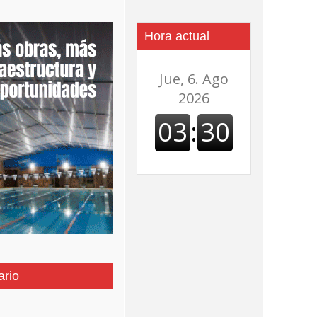
Hora actual
ario