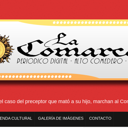
so del preceptor que mató a su hijo, marchan al Congreso
ipal acusado por el crimen
ENDA CULTURAL
GALERÍA DE IMÁGENES
CONTACTO