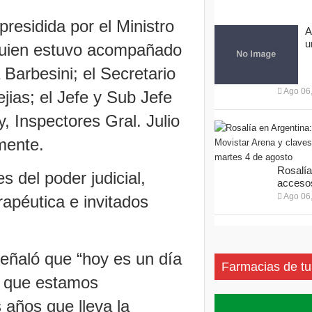
residida por el Ministro
A
u
 quien estuvo acompañado
 Barbesini; el Secretario
Ago 06
jias; el Jefe y Sub Jefe
y, Inspectores Gral. Julio
mente.
Rosalía
 del poder judicial,
accesos
Ago 06
rapéutica e invitados
 señaló que “hoy es un día
Farmacias de tu
o que estamos
 años que lleva la