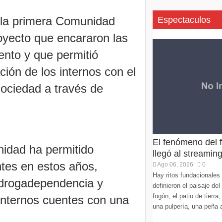
 la primera Comunidad
Espectaculos
oyecto que encararon las
nto y que permitió
ación de los internos con el
 sociedad a través de
El fenómeno del f
idad ha permitido
llegó al streaming
ntes en estos años,
Ago 06, 2026
0
Hay ritos fundacionales 
 drogadependencia y
definieron el paisaje del
fogón, el patio de tierr
 internos cuentes con una
una pulpería, una peña 