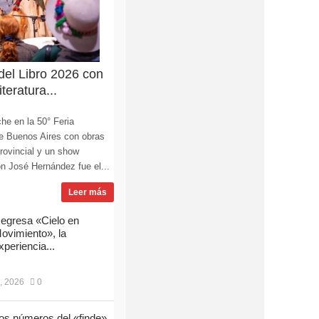
 del Libro 2026 con
teratura...
he en la 50° Feria
 de Buenos Aires con obras
Provincial y un show
lón José Hernández fue el...
Leer más
egresa «Cielo en
ovimiento», la
xperiencia...
, 2026
0
os números del «finde»