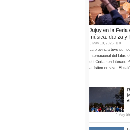
Jujuy en la Feria
música, danza y li
May 10, 2026
0
La provincia tuvo su noc
Internacional del Libro
del Certamen Literario 
artístico en vivo. El sa
R
M
e
May 09
L