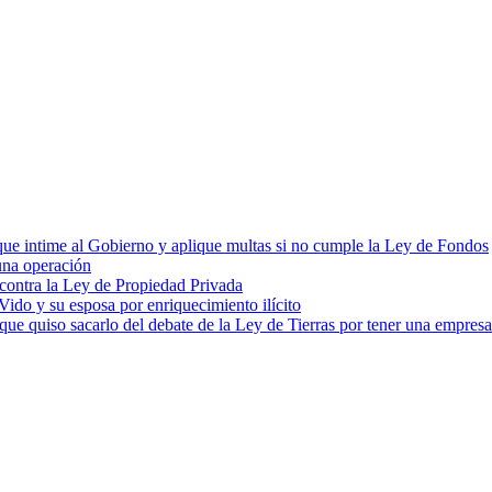
cia que intime al Gobierno y aplique multas si no cumple la Ley de Fondos
una operación
 contra la Ley de Propiedad Privada
ido y su esposa por enriquecimiento ilícito
e quiso sacarlo del debate de la Ley de Tierras por tener una empres