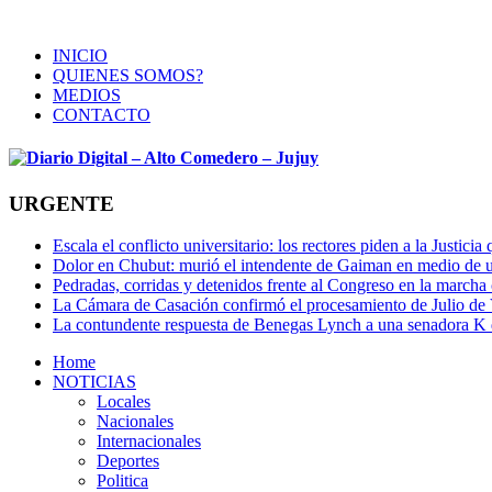
INICIO
QUIENES SOMOS?
MEDIOS
CONTACTO
URGENTE
Escala el conflicto universitario: los rectores piden a la Justi
Dolor en Chubut: murió el intendente de Gaiman en medio de 
Pedradas, corridas y detenidos frente al Congreso en la marcha
La Cámara de Casación confirmó el procesamiento de Julio de V
La contundente respuesta de Benegas Lynch a una senadora K qu
Home
NOTICIAS
Locales
Nacionales
Internacionales
Deportes
Politica