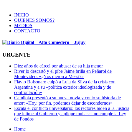
INICIO
QUIENES SOMOS?
MEDIOS
CONTACTO
URGENTE
Diez años de cárcel por abusar de su hija menor
River lo descartó y el pibe Jaime brilla en Peñarol de
Montevideo: «¿Nos dieron a Messi?»
Flávio Bolsonaro culpó a Lula da Silva de la crisis con
Argentina y a su «política exterior ideologizada y de
confrontación»
Camilota presentó a su nueva novia y contó su historia de
amor: «Hoy, por fin, podemos dejar de escondernos»
Escala el conflicto universitario: los rectores piden a la Justicia
que intime al Gobierno y aplique multas si no cumple la Ley
de Fondos
Home