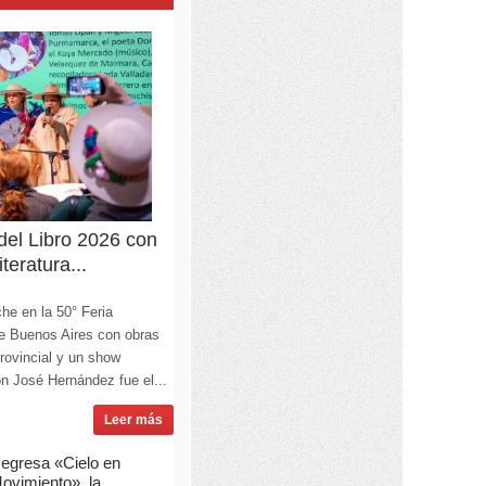
 del Libro 2026 con
teratura...
he en la 50° Feria
 de Buenos Aires con obras
Provincial y un show
lón José Hernández fue el...
Leer más
egresa «Cielo en
ovimiento», la