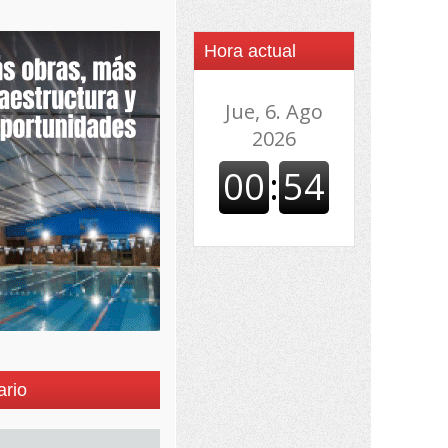
Hora actual
ario