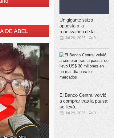
ario
Un gigante suizo
apuesta a la
A DE ABEL
reactivación de la...
Jul 29, 2026
0
El Banco Central volvió
a comprar tras la pausa:
se llevó...
Jul 29, 2026
0