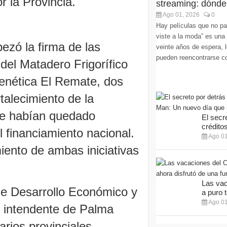
r la Provincia.
streaming: dónde
Ago 01, 2026
0
Hay películas que no pa
viste a la moda” es una
ezó la firma de las
veinte años de espera, l
pueden reencontrarse co
del Matadero Frigorífico
enética El Remate, dos
talecimiento de la
ue habían quedado
El secr
créditos
l financiamiento nacional.
Ago 01
iento de ambas iniciativas
Las vac
 de Desarrollo Económico y
a puro t
Ago 01
l intendente de Palma
rios provinciales,