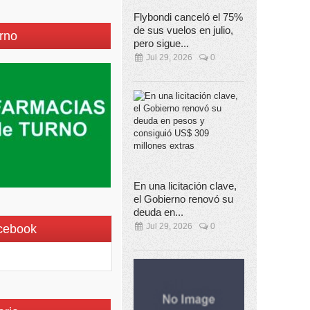
Flybondi canceló el 75%
de sus vuelos en julio,
rno
pero sigue...
Jul 29, 2026
0
En una licitación clave,
el Gobierno renovó su
deuda en...
Jul 29, 2026
0
cebook