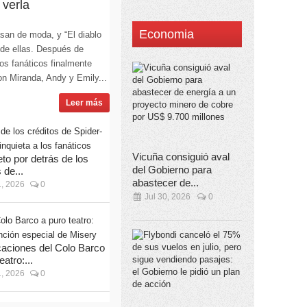
 verla
Economia
san de moda, y “El diablo
 de ellas. Después de
os fanáticos finalmente
n Miranda, Andy y Emily...
Leer más
Vicuña consiguió aval
eto por detrás de los
del Gobierno para
 de...
abastecer de...
, 2026
0
Jul 30, 2026
0
aciones del Colo Barco
eatro:...
, 2026
0