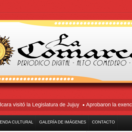
visitó la Legislatura de Jujuy
Aprobaron la exención a 
ENDA CULTURAL
GALERÍA DE IMÁGENES
CONTACTO