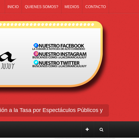
INICIO
QUIENES SOMOS?
MEDIOS
CONTACTO
la Tasa por Espectáculos Públicos y Diversiones para ins