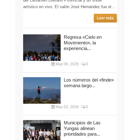
del Certamen Literario Provincial y un show
artístico en vivo. El salón José Hernández fue el...
Leer más
Regresa «Cielo en
Movimiento», la
experiencia...
May 09, 2026
0
Los números del «finde»
semana largo...
May 03, 2026
0
Municipios de Las
Yungas alinean
prioridades para...