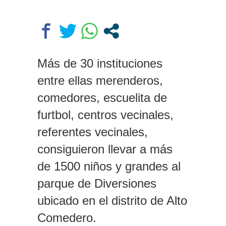
los rectores piden a la Justicia
que intime al Gobierno y aplique
multas si no cumple la Ley de
Fondos
Dolor en Chubut: murió el
intendente de Gaiman en medio
Más de 30 instituciones
de una operación
entre ellas merenderos,
comedores, escuelita de
furtbol, centros vecinales,
referentes vecinales,
consiguieron llevar a más
de 1500 niños y grandes al
parque de Diversiones
ubicado en el distrito de Alto
Comedero.