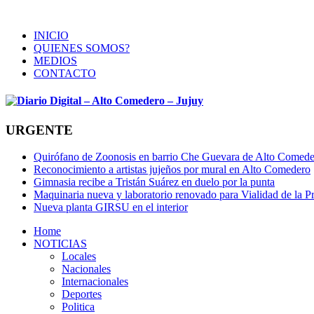
INICIO
QUIENES SOMOS?
MEDIOS
CONTACTO
URGENTE
Quirófano de Zoonosis en barrio Che Guevara de Alto Comed
Reconocimiento a artistas jujeños por mural en Alto Comedero
Gimnasia recibe a Tristán Suárez en duelo por la punta
Maquinaria nueva y laboratorio renovado para Vialidad de la P
Nueva planta GIRSU en el interior
Home
NOTICIAS
Locales
Nacionales
Internacionales
Deportes
Politica