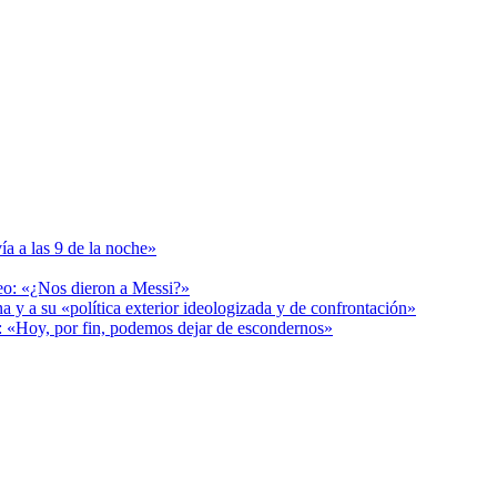
ía a las 9 de la noche»
deo: «¿Nos dieron a Messi?»
a y a su «política exterior ideologizada y de confrontación»
r: «Hoy, por fin, podemos dejar de escondernos»