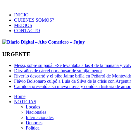
INICIO
QUIENES SOMOS?
MEDIOS
CONTACTO
URGENTE
Messi, sobre su papá: «Se levantaba a las 4 de la mañana y volv
Diez años de cárcel por abusar de su hija menor
River lo descartó y el pibe Jaime brilla en Peñarol de Montevi
Flávio Bolsonaro culpó a Lula da Silva de la crisis con Argentin
Camilota presentó a su nueva novia y contó su historia de amo
Home
NOTICIAS
Locales
Nacionales
Internacionales
Deportes
Politica