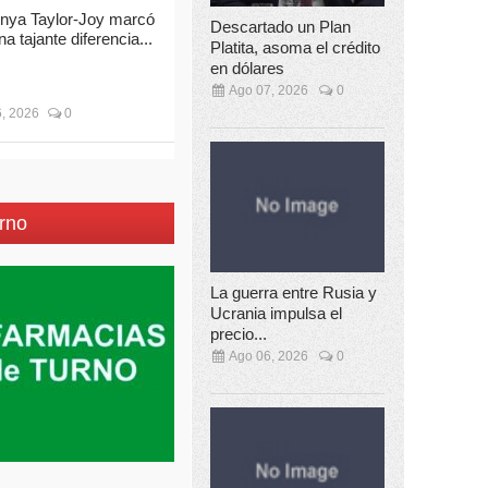
nya Taylor-Joy marcó
Descartado un Plan
na tajante diferencia...
Platita, asoma el crédito
en dólares
Ago 07, 2026
0
, 2026
0
rno
La guerra entre Rusia y
Ucrania impulsa el
precio...
Ago 06, 2026
0