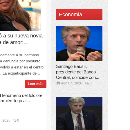
Economia
ó a su nueva novia
a de amor:...
licamente a su hermano
la denuncia por presunto
Santiago Bausili,
olvió a estar en el centro
presidente del Banco
. La exparticipante de...
Central, coincide con...
Ago 07, 2026
0
Leer más
l fenómeno del folclore
ambién llegó al...
, 2026
0