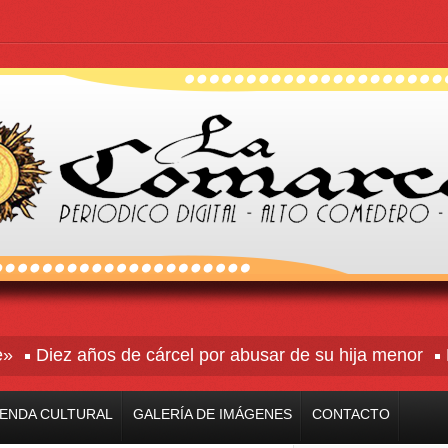
Diez años de cárcel por abusar de su hija menor
Rive
ENDA CULTURAL
GALERÍA DE IMÁGENES
CONTACTO