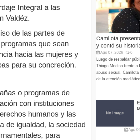
daje Integral a las
m Valdéz.
so de las partes de
Camilota present
s programas que sean
y contó su histori
encia hacia las mujeres y
Ago 07, 2026
0
Luego de respaldar púb
bas para su concreción.
Thiago Medina frente a 
abuso sexual, Camilota v
de la atención mediática
pañas o programas de
ación con instituciones
E
t
 derechos humanos y las
 de igualdad, la sociedad
Ago 06
bernamentales, para