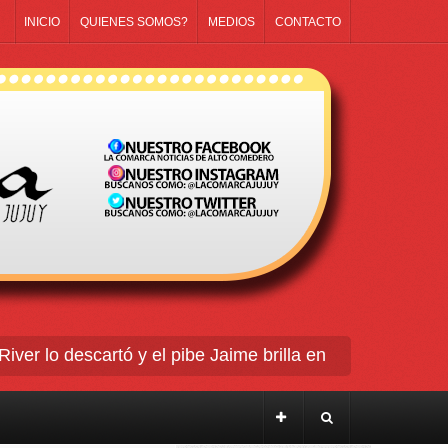
INICIO
QUIENES SOMOS?
MEDIOS
CONTACTO
r lo descartó y el pibe Jaime brilla en Peñarol de Mont