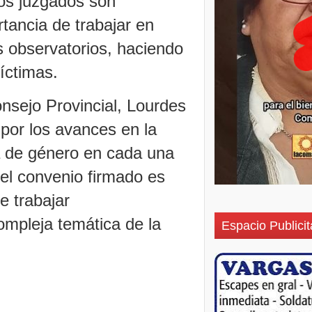
los juzgados son
rtancia de trabajar en
s observatorios, haciendo
víctimas.
onsejo Provincial, Lourdes
l por los avances en la
a de género en cada una
el convenio firmado es
e trabajar
compleja temática de la
Espacio Publicit