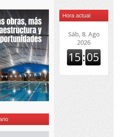
Hora actual
ario