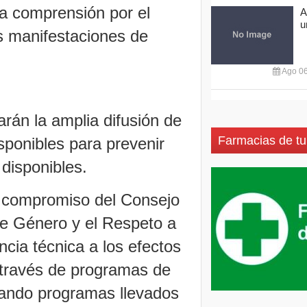
la comprensión por el
A
u
as manifestaciones de
Ago 06
arán la amplia difusión de
Farmacias de tu
sponibles para prevenir
 disponibles.
l compromiso del Consejo
de Género y el Respeto a
ncia técnica a los efectos
 a través de programas de
yando programas llevados