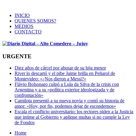
INICIO
QUIENES SOMOS?
MEDIOS
CONTACTO
URGENTE
Diez años de cárcel por abusar de su hija menor
River lo descartó y el pibe Jaime brilla en Peñarol de
Montevideo: «¿Nos dieron a Messi?»
Flávio Bolsonaro culpó a Lula da Silva de la crisis con
Argentina y a su «política exterior ideologizada y de
confrontación»
Camilota presentó a su nueva novia y contó su historia de
amor: «Hoy, por fin, podemos dejar de escondernos»
Escala el conflicto universitario: los rectores piden a la Justicia
que intime al Gobierno y aplique multas si no cumple la Ley
de Fondos
Home