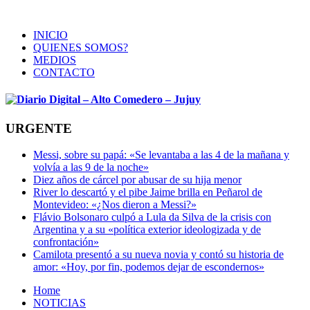
INICIO
QUIENES SOMOS?
MEDIOS
CONTACTO
URGENTE
Messi, sobre su papá: «Se levantaba a las 4 de la mañana y
volvía a las 9 de la noche»
Diez años de cárcel por abusar de su hija menor
River lo descartó y el pibe Jaime brilla en Peñarol de
Montevideo: «¿Nos dieron a Messi?»
Flávio Bolsonaro culpó a Lula da Silva de la crisis con
Argentina y a su «política exterior ideologizada y de
confrontación»
Camilota presentó a su nueva novia y contó su historia de
amor: «Hoy, por fin, podemos dejar de escondernos»
Home
NOTICIAS