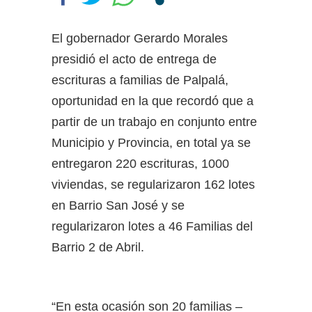
de una mujer en Villa Elisa: la
encontraron con la cabeza dentro
El gobernador Gerardo Morales
de un pozo en el patio de su casa
presidió el acto de entrega de
Caso Agostina: la querella pidió
la detención de la madre y la
escrituras a familias de Palpalá,
hermana de Barrelier, principal
oportunidad en la que recordó que a
acusado por el crimen
partir de un trabajo en conjunto entre
Municipio y Provincia, en total ya se
entregaron 220 escrituras, 1000
viviendas, se regularizaron 162 lotes
en Barrio San José y se
regularizaron lotes a 46 Familias del
Barrio 2 de Abril.
“En esta ocasión son 20 familias –