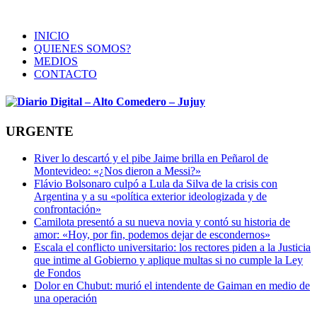
INICIO
QUIENES SOMOS?
MEDIOS
CONTACTO
URGENTE
River lo descartó y el pibe Jaime brilla en Peñarol de
Montevideo: «¿Nos dieron a Messi?»
Flávio Bolsonaro culpó a Lula da Silva de la crisis con
Argentina y a su «política exterior ideologizada y de
confrontación»
Camilota presentó a su nueva novia y contó su historia de
amor: «Hoy, por fin, podemos dejar de escondernos»
Escala el conflicto universitario: los rectores piden a la Justicia
que intime al Gobierno y aplique multas si no cumple la Ley
de Fondos
Dolor en Chubut: murió el intendente de Gaiman en medio de
una operación