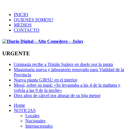
INICIO
QUIENES SOMOS?
MEDIOS
CONTACTO
URGENTE
Gimnasia recibe a Tristán Suárez en duelo por la punta
Maquinaria nueva y laboratorio renovado para Vialidad de la
Provincia
Nueva planta GIRSU en el interior
Messi, sobre su papá: «Se levantaba a las 4 de la mañana y
volvía a las 9 de la noche»
Diez años de cárcel por abusar de su hija menor
Home
NOTICIAS
Locales
Nacionales
Internacionales