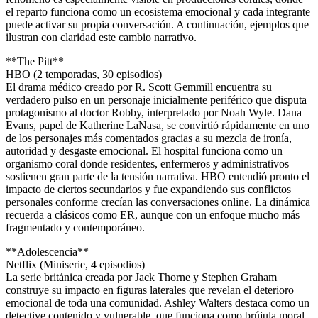
el reparto funciona como un ecosistema emocional y cada integrante
puede activar su propia conversación. A continuación, ejemplos que
ilustran con claridad este cambio narrativo.
**The Pitt**
HBO (2 temporadas, 30 episodios)
El drama médico creado por R. Scott Gemmill encuentra su
verdadero pulso en un personaje inicialmente periférico que disputa
protagonismo al doctor Robby, interpretado por Noah Wyle. Dana
Evans, papel de Katherine LaNasa, se convirtió rápidamente en uno
de los personajes más comentados gracias a su mezcla de ironía,
autoridad y desgaste emocional. El hospital funciona como un
organismo coral donde residentes, enfermeros y administrativos
sostienen gran parte de la tensión narrativa. HBO entendió pronto el
impacto de ciertos secundarios y fue expandiendo sus conflictos
personales conforme crecían las conversaciones online. La dinámica
recuerda a clásicos como ER, aunque con un enfoque mucho más
fragmentado y contemporáneo.
**Adolescencia**
Netflix (Miniserie, 4 episodios)
La serie británica creada por Jack Thorne y Stephen Graham
construye su impacto en figuras laterales que revelan el deterioro
emocional de toda una comunidad. Ashley Walters destaca como un
detective contenido y vulnerable, que funciona como brújula moral