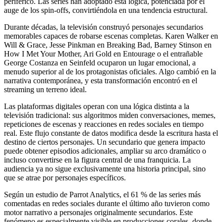
periférico. Las series han adoptado esta lógica, potenciada por el
auge de los spin-offs, convirtiéndola en una tendencia estructural.
Durante décadas, la televisión construyó personajes secundarios
memorables capaces de robarse escenas completas. Karen Walker en
Will & Grace, Jesse Pinkman en Breaking Bad, Barney Stinson en
How I Met Your Mother, Ari Gold en Entourage o el entrañable
George Costanza en Seinfeld ocuparon un lugar emocional, a
menudo superior al de los protagonistas oficiales. Algo cambió en la
narrativa contemporánea, y esta transformación encontró en el
streaming un terreno ideal.
Las plataformas digitales operan con una lógica distinta a la
televisión tradicional: sus algoritmos miden conversaciones, memes,
repeticiones de escenas y reacciones en redes sociales en tiempo
real. Este flujo constante de datos modifica desde la escritura hasta el
destino de ciertos personajes. Un secundario que genera impacto
puede obtener episodios adicionales, ampliar su arco dramático o
incluso convertirse en la figura central de una franquicia. La
audiencia ya no sigue exclusivamente una historia principal, sino
que se atrae por personajes específicos.
Según un estudio de Parrot Analytics, el 61 % de las series más
comentadas en redes sociales durante el último año tuvieron como
motor narrativo a personajes originalmente secundarios. Este
fenómeno es especialmente visible en producciones corales, donde