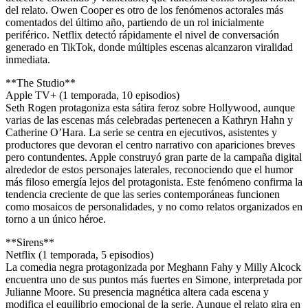
del relato. Owen Cooper es otro de los fenómenos actorales más
comentados del último año, partiendo de un rol inicialmente
periférico. Netflix detectó rápidamente el nivel de conversación
generado en TikTok, donde múltiples escenas alcanzaron viralidad
inmediata.
**The Studio**
Apple TV+ (1 temporada, 10 episodios)
Seth Rogen protagoniza esta sátira feroz sobre Hollywood, aunque
varias de las escenas más celebradas pertenecen a Kathryn Hahn y
Catherine O’Hara. La serie se centra en ejecutivos, asistentes y
productores que devoran el centro narrativo con apariciones breves
pero contundentes. Apple construyó gran parte de la campaña digital
alrededor de estos personajes laterales, reconociendo que el humor
más filoso emergía lejos del protagonista. Este fenómeno confirma la
tendencia creciente de que las series contemporáneas funcionen
como mosaicos de personalidades, y no como relatos organizados en
torno a un único héroe.
**Sirens**
Netflix (1 temporada, 5 episodios)
La comedia negra protagonizada por Meghann Fahy y Milly Alcock
encuentra uno de sus puntos más fuertes en Simone, interpretada por
Julianne Moore. Su presencia magnética altera cada escena y
modifica el equilibrio emocional de la serie. Aunque el relato gira en