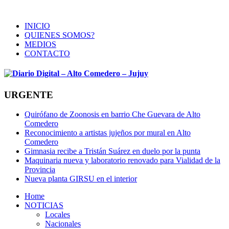
INICIO
QUIENES SOMOS?
MEDIOS
CONTACTO
URGENTE
Quirófano de Zoonosis en barrio Che Guevara de Alto
Comedero
Reconocimiento a artistas jujeños por mural en Alto
Comedero
Gimnasia recibe a Tristán Suárez en duelo por la punta
Maquinaria nueva y laboratorio renovado para Vialidad de la
Provincia
Nueva planta GIRSU en el interior
Home
NOTICIAS
Locales
Nacionales