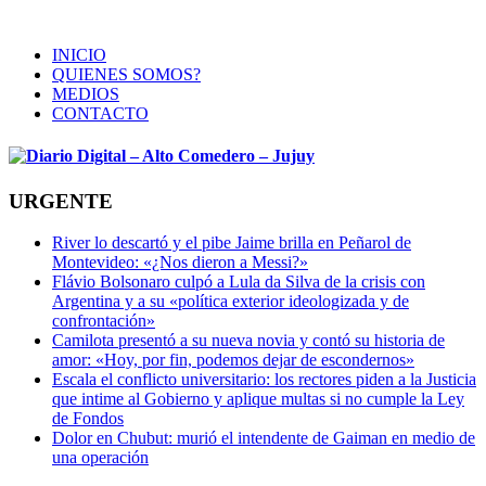
INICIO
QUIENES SOMOS?
MEDIOS
CONTACTO
URGENTE
River lo descartó y el pibe Jaime brilla en Peñarol de
Montevideo: «¿Nos dieron a Messi?»
Flávio Bolsonaro culpó a Lula da Silva de la crisis con
Argentina y a su «política exterior ideologizada y de
confrontación»
Camilota presentó a su nueva novia y contó su historia de
amor: «Hoy, por fin, podemos dejar de escondernos»
Escala el conflicto universitario: los rectores piden a la Justicia
que intime al Gobierno y aplique multas si no cumple la Ley
de Fondos
Dolor en Chubut: murió el intendente de Gaiman en medio de
una operación