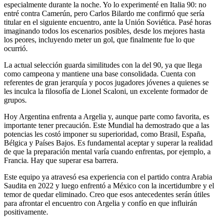
especialmente durante la noche. Yo lo experimenté en Italia 90: no
entré contra Camerún, pero Carlos Bilardo me confirmó que sería
titular en el siguiente encuentro, ante la Unión Soviética. Pasé horas
imaginando todos los escenarios posibles, desde los mejores hasta
los peores, incluyendo meter un gol, que finalmente fue lo que
ocurrió.
La actual selección guarda similitudes con la del 90, ya que llega
como campeona y mantiene una base consolidada. Cuenta con
referentes de gran jerarquía y pocos jugadores jóvenes a quienes se
les inculca la filosofía de Lionel Scaloni, un excelente formador de
grupos.
Hoy Argentina enfrenta a Argelia y, aunque parte como favorita, es
importante tener precaución. Este Mundial ha demostrado que a las
potencias les costó imponer su superioridad, como Brasil, España,
Bélgica y Países Bajos. Es fundamental aceptar y superar la realidad
de que la preparación mental varía cuando enfrentas, por ejemplo, a
Francia. Hay que superar esa barrera.
Este equipo ya atravesó esa experiencia con el partido contra Arabia
Saudita en 2022 y luego enfrentó a México con la incertidumbre y el
temor de quedar eliminado. Creo que esos antecedentes serán útiles
para afrontar el encuentro con Argelia y confío en que influirán
positivamente.