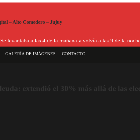
Se levantaba a las 4 de la mañana y volvía a las 9 de la noch
 años de cárcel por abusar de su hija menor
GALERÍA DE IMÁGENES
CONTACTO
be Jaime brilla en Peñarol de Montevideo: «¿Nos dieron a Mes
la crisis con Argentina y a su «política exterior ideologizad
euda: extendió el 30% más allá de las ele
 y contó su historia de amor: «Hoy, por fin, podemos dejar d