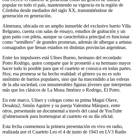
popular en todo el país, manteniendo su vigencia en la región de
Córdoba desde mediados del siglo XX, transmitiéndose de
generación en generación.
Almenara, ubicada en un amplio inmueble del exclusivo barrio Villa
Belgrano, cuenta con salas de ensayo, estudios de grabación y un
gran patio con pileta, aunque su característica principal es funcionar
como “semillero” de grandes promesas, además de albergar a artistas
consagrados que llenan estadios en distintas provincias argentinas.
Entre los impulsores está Ulises Bueno, hermano del recordado
Potro Rodrigo, quien comparte que le prometió a su hermano mayor
hacer todo lo posible para que el cuarteto se conozca en todas partes.
Hoy, esa promesa se ha hecho realidad: el género ya no es solo
sinónimo de barrios populares, sino que ha trascendido a las esferas
de la alta sociedad, con innumerables figuras jóvenes que interpretan
más que los clásicos de La Mona Jiménez o Rodrigo, El Potro.
En este marco, Ulises y colegas como su prima Magui Olave,
Desakta2, Simón Aguirre y su pareja Valentina Márquez, entre
otros, presentarán un documental a través del canal de YouTube
@almenaraok para homenajear al cuarteto en su día oficial.
Esta fecha conmemora la primera presentación en vivo en radio,
realizada por el Cuarteto Leo el 4 de junio de 1943 en LV3 Radio