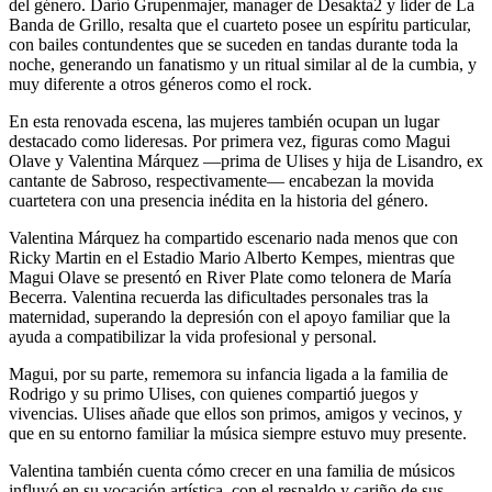
del género. Darío Grupenmajer, manager de Desakta2 y líder de La
Banda de Grillo, resalta que el cuarteto posee un espíritu particular,
con bailes contundentes que se suceden en tandas durante toda la
noche, generando un fanatismo y un ritual similar al de la cumbia, y
muy diferente a otros géneros como el rock.
En esta renovada escena, las mujeres también ocupan un lugar
destacado como lideresas. Por primera vez, figuras como Magui
Olave y Valentina Márquez —prima de Ulises y hija de Lisandro, ex
cantante de Sabroso, respectivamente— encabezan la movida
cuartetera con una presencia inédita en la historia del género.
Valentina Márquez ha compartido escenario nada menos que con
Ricky Martin en el Estadio Mario Alberto Kempes, mientras que
Magui Olave se presentó en River Plate como telonera de María
Becerra. Valentina recuerda las dificultades personales tras la
maternidad, superando la depresión con el apoyo familiar que la
ayuda a compatibilizar la vida profesional y personal.
Magui, por su parte, rememora su infancia ligada a la familia de
Rodrigo y su primo Ulises, con quienes compartió juegos y
vivencias. Ulises añade que ellos son primos, amigos y vecinos, y
que en su entorno familiar la música siempre estuvo muy presente.
Valentina también cuenta cómo crecer en una familia de músicos
influyó en su vocación artística, con el respaldo y cariño de sus