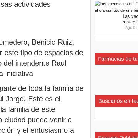
rsas actividades
Las vac
a puro t
Ago 01
Comedero, Benicio Ruiz,
r este tipo de espacios de
Farmacias de tu
o del intendente Raúl
 iniciativa.
arte de toda la familia de
l Jorge. Este es el
Buscanos en fa
a familia de este
a ciudad pueda venir a
oción y el entusiasmo a