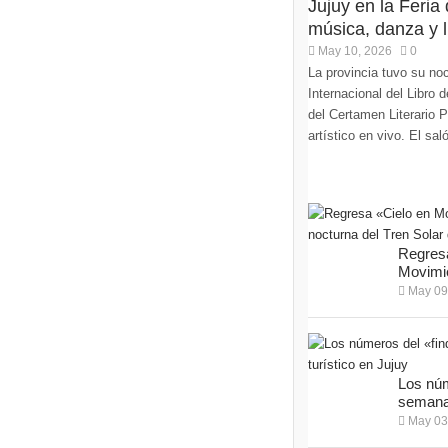
Jujuy en la Feria
música, danza y li
May 10, 2026
0
La provincia tuvo su noc
Internacional del Libro
del Certamen Literario 
artístico en vivo. El sa
Regresa
Movimie
May 09
Los núm
semana 
May 03