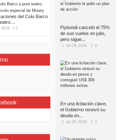
aciones del Colo Barco
eatro:...
Flybondi canceló el 75%
, 2026
0
de sus vuelos en julio,
pero sigue...
Jul 29, 2026
0
rno
cebook
En una licitación clave,
el Gobierno renovó su
deuda en...
Jul 29, 2026
0