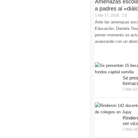
Amenazas escolar
a padres al «diálo
Abr 17, 2026
0
Ante las amenazas escol
Educación, Daniela Tese
primer momento se actu
avanzando con un abordaj
Se pres
formaci
Mar 02
Rindier
ser vice
Nov 26