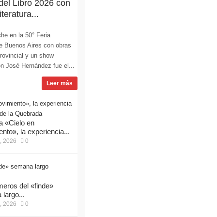
 del Libro 2026 con
teratura...
he en la 50° Feria
 de Buenos Aires con obras
Provincial y un show
lón José Hernández fue el...
Leer más
 «Cielo en
nto», la experiencia...
, 2026
0
eros del «finde»
largo...
, 2026
0