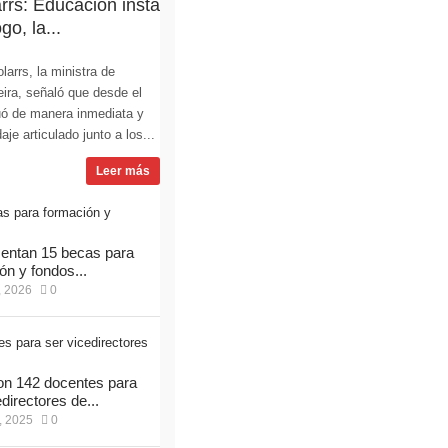
rs: Educación insta
go, la...
arrs, la ministra de
ira, señaló que desde el
ó de manera inmediata y
e articulado junto a los...
Leer más
entan 15 becas para
ón y fondos...
, 2026
0
on 142 docentes para
directores de...
, 2025
0