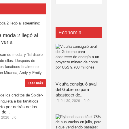
Economia
la moda 2 llegó al
 verla
san de moda, y “El diablo
 de ellas. Después de
os fanáticos finalmente
n Miranda, Andy y Emily...
Leer más
Vicuña consiguió aval
del Gobierno para
abastecer de...
Jul 30, 2026
0
eto por detrás de los
 de...
, 2026
0