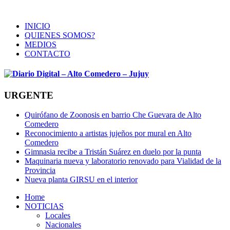
INICIO
QUIENES SOMOS?
MEDIOS
CONTACTO
URGENTE
Quirófano de Zoonosis en barrio Che Guevara de Alto
Comedero
Reconocimiento a artistas jujeños por mural en Alto
Comedero
Gimnasia recibe a Tristán Suárez en duelo por la punta
Maquinaria nueva y laboratorio renovado para Vialidad de la
Provincia
Nueva planta GIRSU en el interior
Home
NOTICIAS
Locales
Nacionales