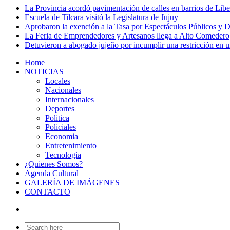
La Provincia acordó pavimentación de calles en barrios de Libe
Escuela de Tilcara visitó la Legislatura de Jujuy
Aprobaron la exención a la Tasa por Espectáculos Públicos y Div
La Feria de Emprendedores y Artesanos llega a Alto Comedero
Detuvieron a abogado jujeño por incumplir una restricción en u
Home
NOTICIAS
Locales
Nacionales
Internacionales
Deportes
Politica
Policiales
Economia
Entretenimiento
Tecnologia
¿Quienes Somos?
Agenda Cultural
GALERÍA DE IMÁGENES
CONTACTO
Search