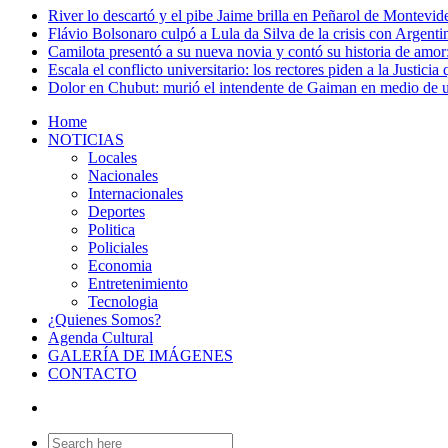
River lo descartó y el pibe Jaime brilla en Peñarol de Montevi
Flávio Bolsonaro culpó a Lula da Silva de la crisis con Argentin
Camilota presentó a su nueva novia y contó su historia de amo
Escala el conflicto universitario: los rectores piden a la Justi
Dolor en Chubut: murió el intendente de Gaiman en medio de 
Home
NOTICIAS
Locales
Nacionales
Internacionales
Deportes
Politica
Policiales
Economia
Entretenimiento
Tecnologia
¿Quienes Somos?
Agenda Cultural
GALERÍA DE IMÁGENES
CONTACTO
Search