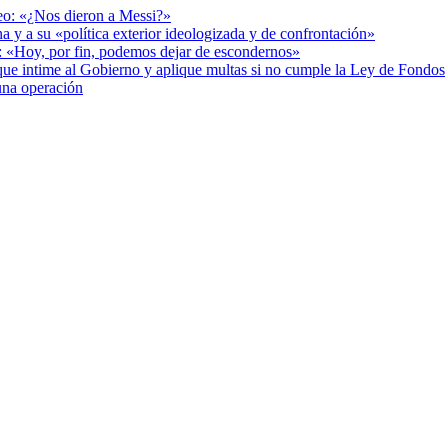
deo: «¿Nos dieron a Messi?»
a y a su «política exterior ideologizada y de confrontación»
r: «Hoy, por fin, podemos dejar de escondernos»
cia que intime al Gobierno y aplique multas si no cumple la Ley de Fondos
una operación