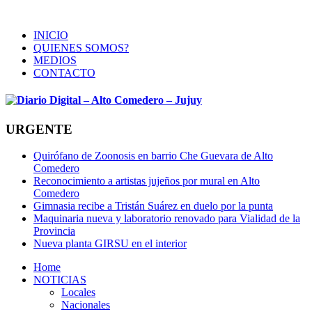
INICIO
QUIENES SOMOS?
MEDIOS
CONTACTO
URGENTE
Quirófano de Zoonosis en barrio Che Guevara de Alto
Comedero
Reconocimiento a artistas jujeños por mural en Alto
Comedero
Gimnasia recibe a Tristán Suárez en duelo por la punta
Maquinaria nueva y laboratorio renovado para Vialidad de la
Provincia
Nueva planta GIRSU en el interior
Home
NOTICIAS
Locales
Nacionales