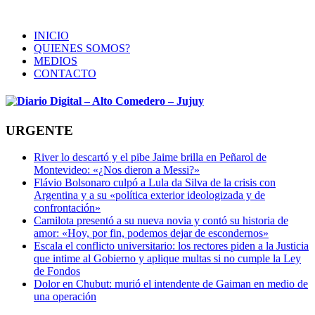
INICIO
QUIENES SOMOS?
MEDIOS
CONTACTO
URGENTE
River lo descartó y el pibe Jaime brilla en Peñarol de
Montevideo: «¿Nos dieron a Messi?»
Flávio Bolsonaro culpó a Lula da Silva de la crisis con
Argentina y a su «política exterior ideologizada y de
confrontación»
Camilota presentó a su nueva novia y contó su historia de
amor: «Hoy, por fin, podemos dejar de escondernos»
Escala el conflicto universitario: los rectores piden a la Justicia
que intime al Gobierno y aplique multas si no cumple la Ley
de Fondos
Dolor en Chubut: murió el intendente de Gaiman en medio de
una operación