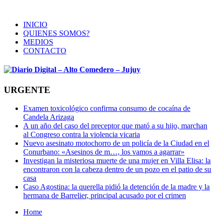
INICIO
QUIENES SOMOS?
MEDIOS
CONTACTO
URGENTE
Examen toxicológico confirma consumo de cocaína de
Candela Arizaga
A un año del caso del preceptor que mató a su hijo, marchan
al Congreso contra la violencia vicaria
Nuevo asesinato motochorro de un policía de la Ciudad en el
Conurbano: «Asesinos de m…, los vamos a agarrar»
Investigan la misteriosa muerte de una mujer en Villa Elisa: la
encontraron con la cabeza dentro de un pozo en el patio de su
casa
Caso Agostina: la querella pidió la detención de la madre y la
hermana de Barrelier, principal acusado por el crimen
Home