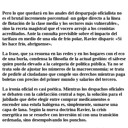
Pero lo que quedará en los anales del desparpajo oficialista no
es el brutal incremento porcentual -un golpe directo a la línea
de flotación de la clase media y los sectores más vulnerables-,
sino la receta magistral que el vocero arrojó a los cronistas
acreditados. Ante la consulta previsible sobre el impacto del
tarifazo en medio de una ola de frío polar, Ravier disparó: «Si
les hace frío, abríguense».
La frase, que ya resuena en las redes y en los hogares con el eco
de una burla, condensa la filosofía de la actual gestión: el sálvese
quien pueda elevado a la categoría de política pública. Ya no se
trata solo de ajustar los números de la macroeconomía; se trata
de pedirle al ciudadano que congele sus derechos mientras paga
boletas con precios del primer mundo y salarios del tercero.
La ironía oficial es casi poética. Mientras los despachos oficiales
se debaten con la calefacción central a tope, la solución para el
jubilado que debe elegir entre comprar medicamentos o
encender una estufa halógena es, simplemente, sumarse una
capa de lana. Según la nueva doctrina Ravier, la crisis
energética no se resuelve con inversión ni con una transición
ordenada, sino desempolvando los ponchos.