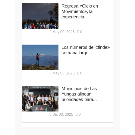
Regresa «Cielo en
Movimiento», la
experiencia...
May 09, 2026
0
Los números del «finde»
semana largo...
May 03, 2026
0
Municipios de Las
Yungas alinean
prioridades para...
Dic 03, 2025
0