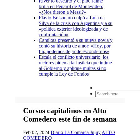
River lo descartó y el pibe Jaime
brilla en Peñarol de Montevideo:
«¿Nos dieron a Messi?»
Flávio Bolsonaro culpó a Lula da
Silva de la crisis con Argentina y a su
«política exterior ideologizada y de
confrontación»
Camilota presentó a su nueva novia y
contó su historia de amor: «Hoy, por
fin, podemos dejar de escondernos»
Escala el conflicto universitario: los
rectores piden a la Justicia que intime
al Gobierno y aplique multas si no
cumple la Ley de Fondos
Search
for:
Corsos capitalinos en Alto
Comedero este fin de semana
Feb 02, 2024
Diario La Comarca Jujuy
ALTO
COMEDERO