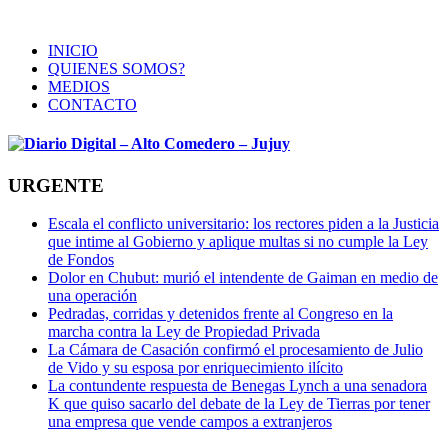
INICIO
QUIENES SOMOS?
MEDIOS
CONTACTO
URGENTE
Escala el conflicto universitario: los rectores piden a la Justicia
que intime al Gobierno y aplique multas si no cumple la Ley
de Fondos
Dolor en Chubut: murió el intendente de Gaiman en medio de
una operación
Pedradas, corridas y detenidos frente al Congreso en la
marcha contra la Ley de Propiedad Privada
La Cámara de Casación confirmó el procesamiento de Julio
de Vido y su esposa por enriquecimiento ilícito
La contundente respuesta de Benegas Lynch a una senadora
K que quiso sacarlo del debate de la Ley de Tierras por tener
una empresa que vende campos a extranjeros