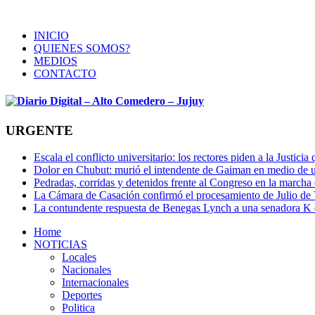
INICIO
QUIENES SOMOS?
MEDIOS
CONTACTO
URGENTE
Escala el conflicto universitario: los rectores piden a la Justi
Dolor en Chubut: murió el intendente de Gaiman en medio de 
Pedradas, corridas y detenidos frente al Congreso en la marcha
La Cámara de Casación confirmó el procesamiento de Julio de V
La contundente respuesta de Benegas Lynch a una senadora K qu
Home
NOTICIAS
Locales
Nacionales
Internacionales
Deportes
Politica