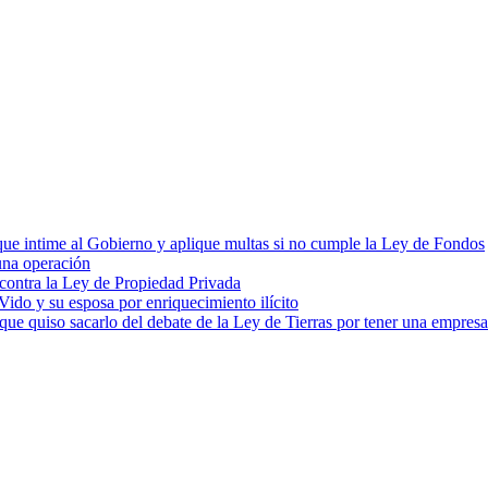
cia que intime al Gobierno y aplique multas si no cumple la Ley de Fondos
una operación
 contra la Ley de Propiedad Privada
ido y su esposa por enriquecimiento ilícito
e quiso sacarlo del debate de la Ley de Tierras por tener una empres