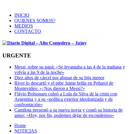
INICIO
QUIENES SOMOS?
MEDIOS
CONTACTO
URGENTE
Messi, sobre su papá: «Se levantaba a las 4 de la mañana y
volvía a las 9 de la noche»
Diez años de cárcel por abusar de su hija menor
River lo descartó y el pibe Jaime brilla en Peñarol de
Montevideo: «¿Nos dieron a Messi?»
Flávio Bolsonaro culpó a Lula da Silva de la crisis con
Argentina y a su «política exterior ideologizada y de
confrontación»
Camilota presentó a su nueva novia y contó su historia de
amor: «Hoy, por fin, podemos dejar de escondernos»
Home
NOTICIAS