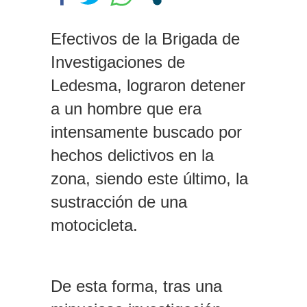
los rectores piden a la Justicia
que intime al Gobierno y aplique
Efectivos de la Brigada de
multas si no cumple la Ley de
Fondos
Investigaciones de
Dolor en Chubut: murió el
Ledesma, lograron detener
intendente de Gaiman en medio
de una operación
a un hombre que era
intensamente buscado por
hechos delictivos en la
zona, siendo este último, la
sustracción de una
motocicleta.
De esta forma, tras una