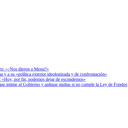
deo: «¿Nos dieron a Messi?»
a y a su «política exterior ideologizada y de confrontación»
r: «Hoy, por fin, podemos dejar de escondernos»
cia que intime al Gobierno y aplique multas si no cumple la Ley de Fondos