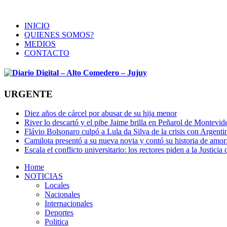
INICIO
QUIENES SOMOS?
MEDIOS
CONTACTO
URGENTE
Diez años de cárcel por abusar de su hija menor
River lo descartó y el pibe Jaime brilla en Peñarol de Montevi
Flávio Bolsonaro culpó a Lula da Silva de la crisis con Argentin
Camilota presentó a su nueva novia y contó su historia de amo
Escala el conflicto universitario: los rectores piden a la Justi
Home
NOTICIAS
Locales
Nacionales
Internacionales
Deportes
Politica