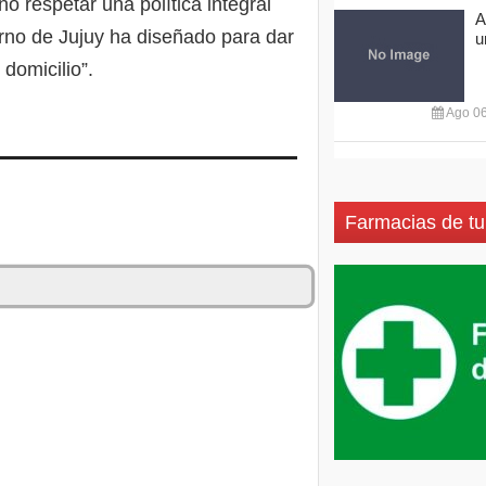
no respetar una política integral
A
erno de Jujuy ha diseñado para dar
u
domicilio”.
Ago 06
Farmacias de tu