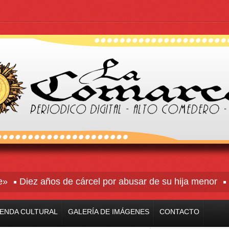
Diez años de cárcel por abusar de su hija menor
Rive
ENDA CULTURAL
GALERÍA DE IMÁGENES
CONTACTO