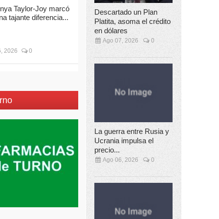
nya Taylor-Joy marcó
Descartado un Plan
na tajante diferencia...
Platita, asoma el crédito
en dólares
Ago 07, 2026
0
, 2026
0
rno
La guerra entre Rusia y
Ucrania impulsa el
precio...
Ago 06, 2026
0