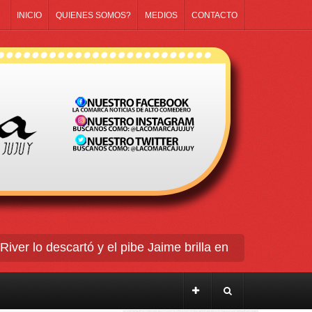
INICIO
QUIENES SOMOS?
MEDIOS
CONTACTO
r lo descartó y el pibe Jaime brilla en Peñarol de Mont