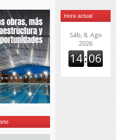
Hora actual
ario