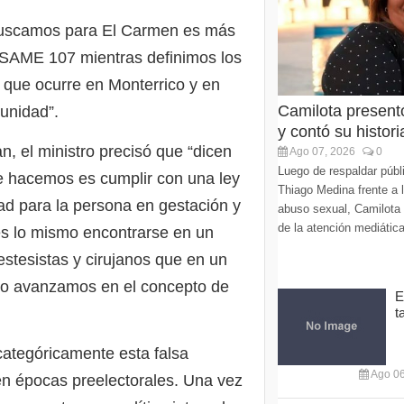
 buscamos para El Carmen es más
l SAME 107 mientras definimos los
al que ocurre en Monterrico y en
Camilota present
unidad”.
y contó su histori
n, el ministro precisó que “dicen
Ago 07, 2026
0
Luego de respaldar púb
e hacemos es cumplir con una ley
Thiago Medina frente a 
ad para la persona en gestación y
abuso sexual, Camilota v
de la atención mediática
es lo mismo encontrarse en un
estesistas y cirujanos que en un
 eso avanzamos en el concepto de
E
t
categóricamente esta falsa
Ago 06
n épocas preelectorales. Una vez