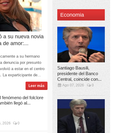
Economia
ó a su nueva novia
a de amor:...
licamente a su hermano
la denuncia por presunto
Santiago Bausili,
olvió a estar en el centro
presidente del Banco
. La exparticipante de...
Central, coincide con...
Ago 07, 2026
0
Leer más
l fenómeno del folclore
ambién llegó al...
, 2026
0