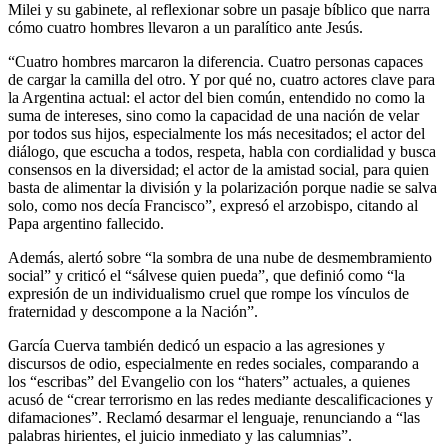
Milei y su gabinete, al reflexionar sobre un pasaje bíblico que narra
cómo cuatro hombres llevaron a un paralítico ante Jesús.
“Cuatro hombres marcaron la diferencia. Cuatro personas capaces
de cargar la camilla del otro. Y por qué no, cuatro actores clave para
la Argentina actual: el actor del bien común, entendido no como la
suma de intereses, sino como la capacidad de una nación de velar
por todos sus hijos, especialmente los más necesitados; el actor del
diálogo, que escucha a todos, respeta, habla con cordialidad y busca
consensos en la diversidad; el actor de la amistad social, para quien
basta de alimentar la división y la polarización porque nadie se salva
solo, como nos decía Francisco”, expresó el arzobispo, citando al
Papa argentino fallecido.
Además, alertó sobre “la sombra de una nube de desmembramiento
social” y criticó el “sálvese quien pueda”, que definió como “la
expresión de un individualismo cruel que rompe los vínculos de
fraternidad y descompone a la Nación”.
García Cuerva también dedicó un espacio a las agresiones y
discursos de odio, especialmente en redes sociales, comparando a
los “escribas” del Evangelio con los “haters” actuales, a quienes
acusó de “crear terrorismo en las redes mediante descalificaciones y
difamaciones”. Reclamó desarmar el lenguaje, renunciando a “las
palabras hirientes, el juicio inmediato y las calumnias”.