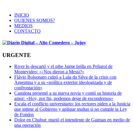
INICIO
QUIENES SOMOS?
MEDIOS
CONTACTO
URGENTE
River lo descartó y el pibe Jaime brilla en Peñarol de
Montevideo: «¿Nos dieron a Messi?»
Flávio Bolsonaro culpó a Lula da Silva de la crisis con
Argentina y a su «política exterior ideologizada y de
confrontación»
Camilota presentó a su nueva novia y contó su historia de
amor: «Hoy, por fin, podemos dejar de escondernos»
Escala el conflicto universitario: los rectores piden a la Justicia
que intime al Gobierno y aplique multas si no cumple la Ley
de Fondos
Dolor en Chubut: murió el intendente de Gaiman en medio de
una operación