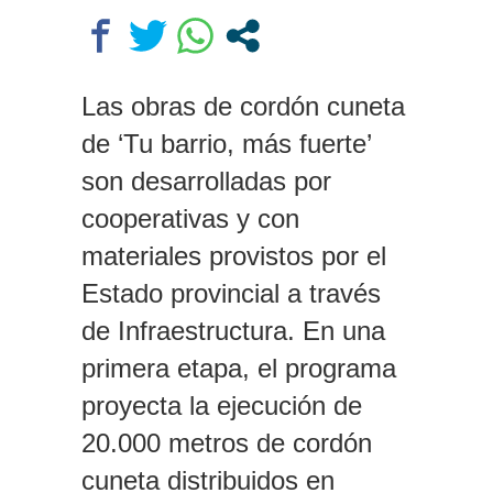
Conurbano: «Asesinos de m…,
los vamos a agarrar»
Investigan la misteriosa muerte
de una mujer en Villa Elisa: la
Las obras de cordón cuneta
encontraron con la cabeza dentro
de ‘Tu barrio, más fuerte’
de un pozo en el patio de su casa
son desarrolladas por
cooperativas y con
materiales provistos por el
Estado provincial a través
de Infraestructura. En una
primera etapa, el programa
proyecta la ejecución de
20.000 metros de cordón
cuneta distribuidos en