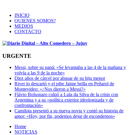
INICIO
QUIENES SOMOS?
MEDIOS
CONTACTO
URGENTE
Messi, sobre su papá: «Se levantaba a las 4 de la mañana y
volvía a las 9 de la noche»
Diez años de cárcel por abusar de su hija menor
River lo descartó y el pibe Jaime brilla en Peñarol de
Montevideo: «¿Nos dieron a Messi?»
Flávio Bolsonaro culpó a Lula da Silva de la crisis con
Argentina y a su «política exterior ideologizada y de
confrontación»
Camilota presentó a su nueva novia y contó su historia de
amor: «Hoy, por fin, podemos dejar de escondernos»
Home
NOTICIAS