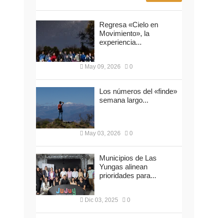
Regresa «Cielo en
Movimiento», la
experiencia...
May 09, 2026
0
Los números del «finde»
semana largo...
May 03, 2026
0
Municipios de Las
Yungas alinean
prioridades para...
Dic 03, 2025
0