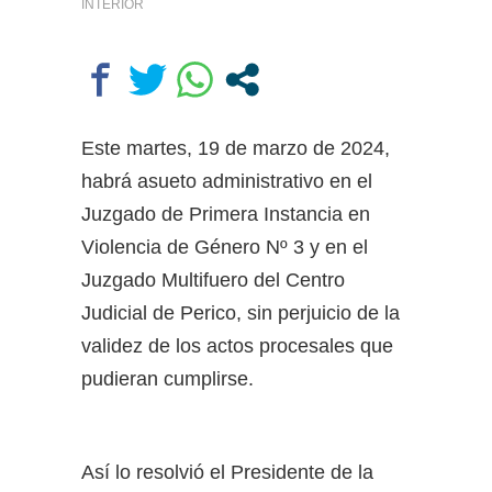
INTERIOR
de una mujer en Villa Elisa: la
encontraron con la cabeza dentro
de un pozo en el patio de su casa
Caso Agostina: la querella pidió
la detención de la madre y la
hermana de Barrelier, principal
Este martes, 19 de marzo de 2024,
acusado por el crimen
habrá asueto administrativo en el
Juzgado de Primera Instancia en
Violencia de Género Nº 3 y en el
Juzgado Multifuero del Centro
Judicial de Perico, sin perjuicio de la
validez de los actos procesales que
pudieran cumplirse.
Así lo resolvió el Presidente de la