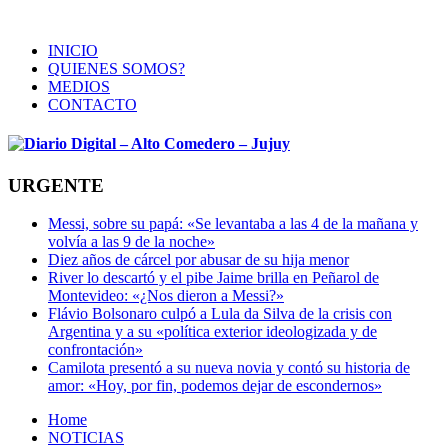
INICIO
QUIENES SOMOS?
MEDIOS
CONTACTO
URGENTE
Messi, sobre su papá: «Se levantaba a las 4 de la mañana y
volvía a las 9 de la noche»
Diez años de cárcel por abusar de su hija menor
River lo descartó y el pibe Jaime brilla en Peñarol de
Montevideo: «¿Nos dieron a Messi?»
Flávio Bolsonaro culpó a Lula da Silva de la crisis con
Argentina y a su «política exterior ideologizada y de
confrontación»
Camilota presentó a su nueva novia y contó su historia de
amor: «Hoy, por fin, podemos dejar de escondernos»
Home
NOTICIAS