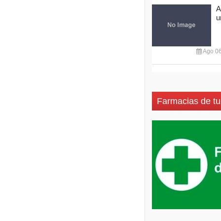
A
u
Ago 06
Farmacias de tu