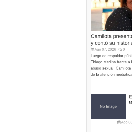
Camilota present
y contó su histori
Ago 07, 2026
0
Luego de respaldar púb
Thiago Medina frente a 
abuso sexual, Camilota v
de la atención mediática
E
t
Ago 06