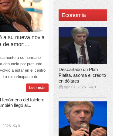
Economia
ó a su nueva novia
a de amor:...
licamente a su hermano
la denuncia por presunto
Descartado un Plan
olvió a estar en el centro
Platita, asoma el crédito
. La exparticipante de...
en dólares
Ago 07, 2026
0
Leer más
l fenómeno del folclore
ambién llegó al...
, 2026
0