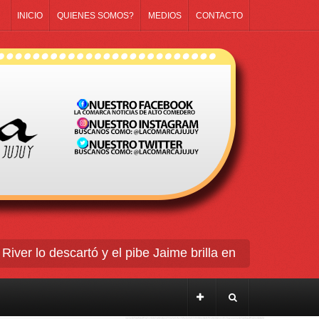
INICIO
QUIENES SOMOS?
MEDIOS
CONTACTO
r lo descartó y el pibe Jaime brilla en Peñarol de Mont