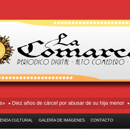
Diez años de cárcel por abusar de su hija menor
Rive
ENDA CULTURAL
GALERÍA DE IMÁGENES
CONTACTO