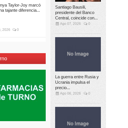
nya Taylor-Joy marcó
Santiago Bausili,
na tajante diferencia...
presidente del Banco
Central, coincide con...
Ago 07, 2026
0
, 2026
0
rno
La guerra entre Rusia y
Ucrania impulsa el
precio...
Ago 06, 2026
0