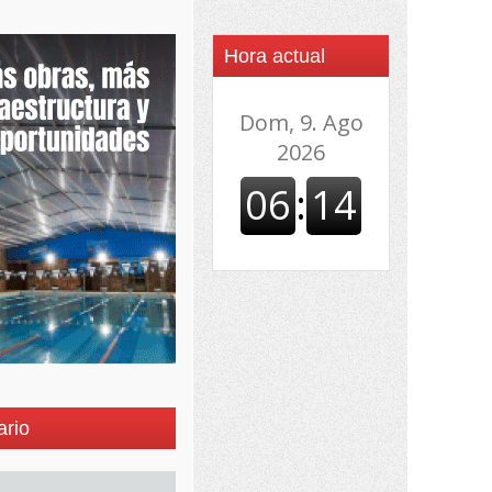
Hora actual
ario